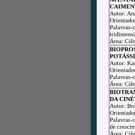
CAIMEN
Autor: An
Orientador
Palavras-
tridimensi
Área: Ciê
BIOPRO
POTÁSS
Autor: Ka
Orientado
Palavras-
Área: Ciê
BIOTRA
DA CINÉ
Autor: Br
Orientado
Palavras-
de cresci
Área: Ciê