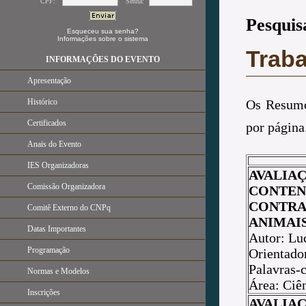
CPF:
Senha:
Pesquis
Esqueceu sua senha?
Informações sobre o sistema
Trab
INFORMAÇÕES DO EVENTO
Apresentação
Histórico
Os Resumos
Certificados
por página
Anais do Evento
IES Organizadoras
AVALIA
Comissão Organizadora
CONTEN
CONTRA 
Comitê Externo do CNPq
ANIMAI
Datas Importantes
Autor: Lu
Programação
Orientado
Palavras-c
Normas e Modelos
Área: Ciê
Inscrições
AVALIAÇ