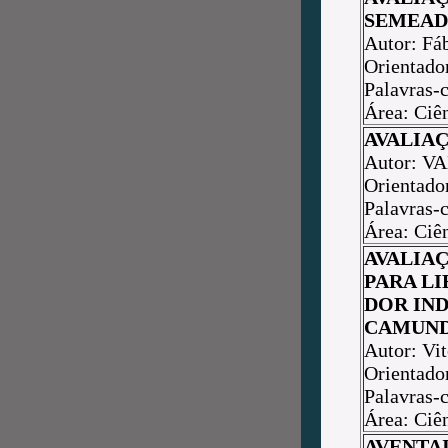
SEMEAD
Autor: Fá
Orientado
Palavras-c
Área: Ciê
AVALIAÇ
Autor: 
Orientado
Palavras-c
Área: Ciê
AVALIA
PARA L
DOR IN
CAMUN
Autor: Vi
Orientado
Palavras-c
Área: Ciê
AVENTA