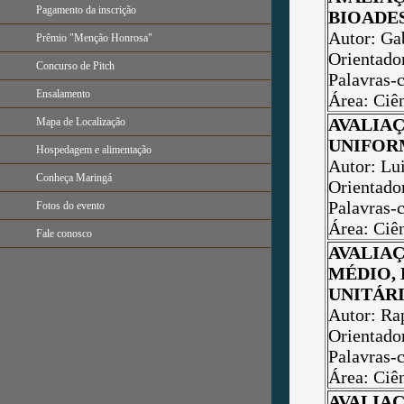
Pagamento da inscrição
BIOADE
Autor: Gab
Prêmio "Menção Honrosa"
Orientador
Concurso de Pitch
Palavras-c
Ensalamento
Área: Ciê
AVALIA
Mapa de Localização
UNIFOR
Hospedagem e alimentação
Autor: Lu
Conheça Maringá
Orientado
Palavras-
Fotos do evento
Área: Ciê
Fale conosco
AVALIA
MÉDIO,
UNITÁRI
Autor: Ra
Orientado
Palavras-
Área: Ciê
AVALIA